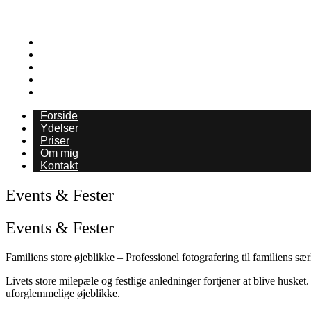
Forside
Ydelser
Priser
Om mig
Kontakt
Forside
Ydelser
Priser
Om mig
Kontakt
Events & Fester
Events & Fester
Familiens store øjeblikke – Professionel fotografering til familiens sæ
Livets store milepæle og festlige anledninger fortjener at blive huske
uforglemmelige øjeblikke.